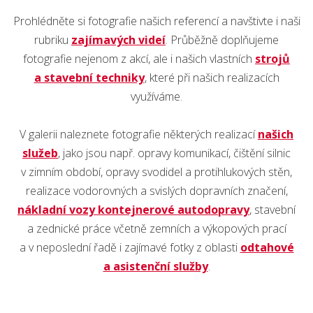
Prohlédněte si fotografie našich referencí a navštivte i naši
rubriku
zajímavých videí
. Průběžně doplňujeme
fotografie nejenom z akcí, ale i našich vlastních
strojů
a stavební techniky
, které při našich realizacích
využíváme.
V galerii naleznete fotografie některých realizací
našich
služeb
, jako jsou např. opravy komunikací, čištění silnic
v zimním období, opravy svodidel a protihlukových stěn,
realizace vodorovných a svislých dopravních značení,
nákladní vozy kontejnerové autodopravy
, stavební
a zednické práce včetně zemních a výkopových prací
a v neposlední řadě i zajímavé fotky z oblasti
odtahové
a asistenční služby
.